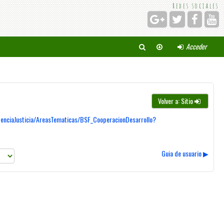
Redes sociales
Acceder
Volver a: Sitio
nciaJusticia/AreasTematicas/BSF_CooperacionDesarrollo?
Guia de usuario ▶︎