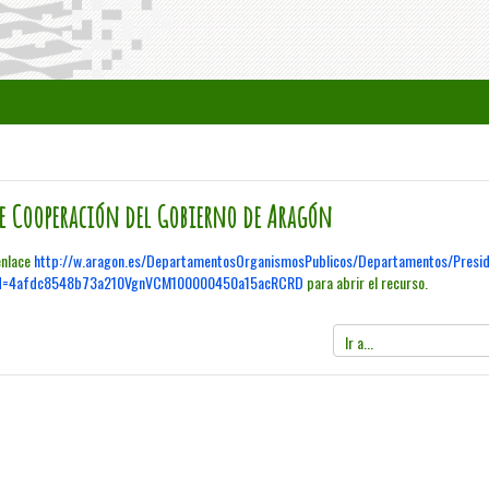
de Cooperación del Gobierno de Aragón
 enlace
http://w.aragon.es/DepartamentosOrganismosPublicos/Departamentos/Preside
ted=4afdc8548b73a210VgnVCM100000450a15acRCRD
para abrir el recurso.
Ir
a...